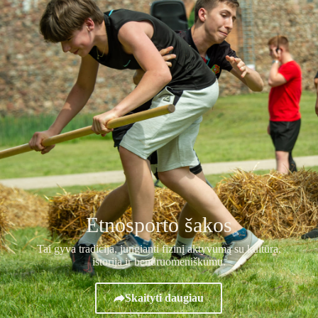
Etnosporto šakos
Tai gyva tradicija, jungianti fizinį aktyvumą su kultūra,
istorija ir bendruomeniškumu.
Skaityti daugiau