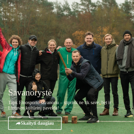
Savanorystė
Tapk Etnosporto savanoriu – stiprink ne tik save, bet ir
Lietuvos kultūrinį paveldą!
Skaityti daugiau