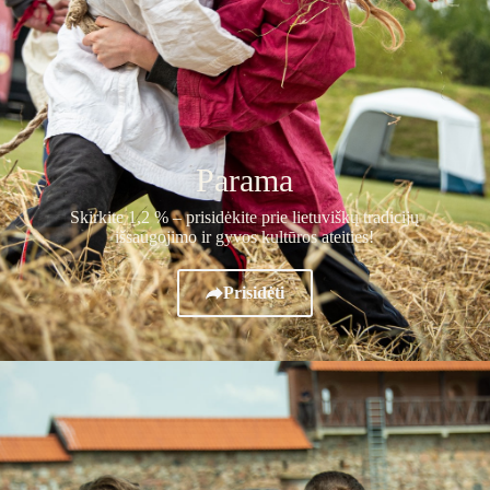
Parama
Skirkite 1,2 % – prisidėkite prie lietuviškų tradicijų
išsaugojimo ir gyvos kultūros ateities!
Prisidėti