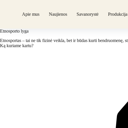
Skip
to
content
Apie mus
Naujienos
Savanorystė
Produkcija
Etnosporto lyga
Etnosportas – tai ne tik fizinė veikla, bet ir būdas kurti bendruomenę, sti
Ką kuriame kartu?