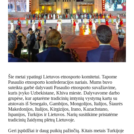
Šie metai ypatingi Lietuvos etnosporto komitetui. Tapome
Pasaulio etnosporto konfederacijos nariais. Mums buvo
suteikta garbė dalyvauti Pasaulio etnosporto suvažiavime,
kuris įvyko Uzbekistane, Khiva mieste. Dalyvavome darbo
grupėse, kur aptarėme tradicinių imtynių vystymą kartu su
atstovais iš Senegalo, Gambijos, Mongolijos, Italijos, Šiaurės
Makedonijos, Italijos, Kirgizijos, Irano, Kazachstano,
Ispanijos, Turkijos ir Lietuvos. Narių susitikime pristatėme
tradicinių žaidymų plėtrą Lietuvoje.
Geri įspūdžiai ir daug puikių pažinčių. Kitais metais Turkijoje