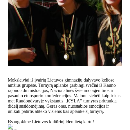
Moksleiviai iš įvairių Lietuvos gimnazijų dalyvavo keliose
amžius grupėse. Turnyrą aplanke garbingi svečiai iš Kauno
rajono administracijos, Nacionalinės švietimo agentūros ir
pasaulio etnosporto konfederacijos. Malonu stebėti kaip ir kas
met Raudondvaryje vykstantis ,,KYLA” turnyras pritraukia
didelį susidomėjimą. Geras oras, nuostabios emocijos ir
unikali patirtis atiteko visiems kas aplankė šį turnyrą.
Išsaugokime Lietuvos kultūrinį identitetą kartu!