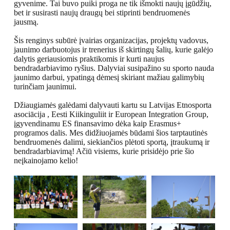
gyvenime. Tai buvo puiki proga ne tik išmokti naujų įgūdžių,
bet ir susirasti naujų draugų bei stiprinti bendruomenės
jausmą.
Šis renginys subūrė įvairias organizacijas, projektų vadovus,
jaunimo darbuotojus ir trenerius iš skirtingų šalių, kurie galėjo
dalytis geriausiomis praktikomis ir kurti naujus
bendradarbiavimo ryšius. Dalyviai susipažino su sporto nauda
jaunimo darbui, ypatingą dėmesį skiriant mažiau galimybių
turinčiam jaunimui.
Džiaugiamės galėdami dalyvauti kartu su
Latvijas Etnosporta
asociācija
,
Eesti Kiikinguliit
ir
European Integration Group
,
įgyvendinamu ES finansavimo dėka kaip Erasmus+
programos dalis. Mes didžiuojamės būdami šios tarptautinės
bendruomenės dalimi, siekiančios plėtoti sportą, įtraukumą ir
bendradarbiavimą! Ačiū visiems, kurie prisidėjo prie šio
neįkainojamo kelio!