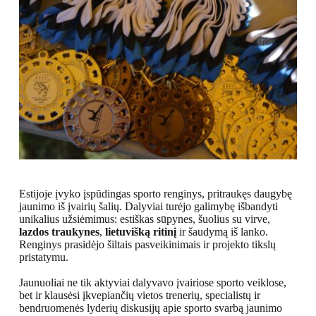
Estijoje įvyko įspūdingas sporto renginys, pritraukęs daugybę
jaunimo iš įvairių šalių. Dalyviai turėjo galimybę išbandyti
unikalius užsiėmimus: estiškas sūpynes, šuolius su virve,
lazdos traukynes
,
lietuvišką ritinį
ir šaudymą iš lanko.
Renginys prasidėjo šiltais pasveikinimais ir projekto tikslų
pristatymu.
Jaunuoliai ne tik aktyviai dalyvavo įvairiose sporto veiklose,
bet ir klausėsi įkvepiančių vietos trenerių, specialistų ir
bendruomenės lyderių diskusijų apie sporto svarbą jaunimo