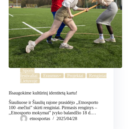
Sporto
festivaliai
Erasmus+
Projektai
Renginiai
Lietuvoje
Išsaugokime kultūrinį identitetą kartu!
Šiauliuose ir Šiaulių rajone prasidėjo ,,Etnosporto
100 -mečiui” skirti renginiai. Pirmasis renginys –
,,Etnosporto mokymai” įvyko balandžio 18 d.…
etnosportas
2025/04/28