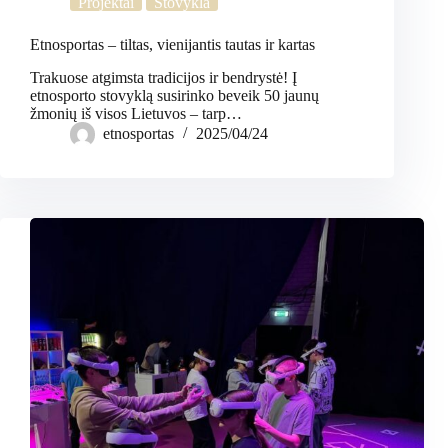
Projektai
Stovykla
Etnosportas – tiltas, vienijantis tautas ir kartas
Trakuose atgimsta tradicijos ir bendrystė! Į
etnosporto stovyklą susirinko beveik 50 jaunų
žmonių iš visos Lietuvos – tarp…
etnosportas
2025/04/24