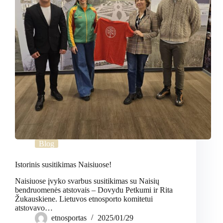
Blog
Istorinis susitikimas Naisiuose!
Naisiuose įvyko svarbus susitikimas su Naisių
bendruomenės atstovais – Dovydu Petkumi ir Rita
Žukauskiene. Lietuvos etnosporto komitetui
atstovavo…
etnosportas
2025/01/29