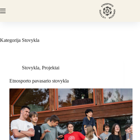
Skip
to
content
Kategorija
Stovykla
Stovykla
,
Projektai
Etnosporto pavasario stovykla