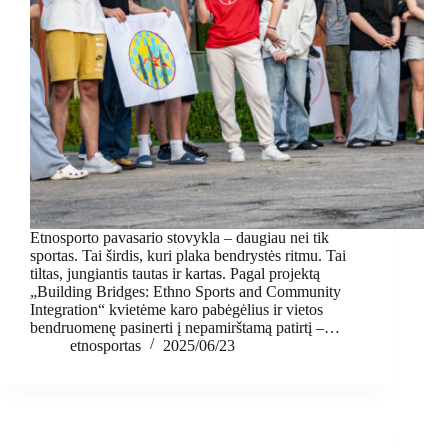
Etnosporto pavasario stovykla – daugiau nei tik
sportas. Tai širdis, kuri plaka bendrystės ritmu. Tai
tiltas, jungiantis tautas ir kartas. Pagal projektą
„Building Bridges: Ethno Sports and Community
Integration“ kvietėme karo pabėgėlius ir vietos
bendruomenę pasinerti į nepamirštamą patirtį –…
etnosportas
2025/06/23