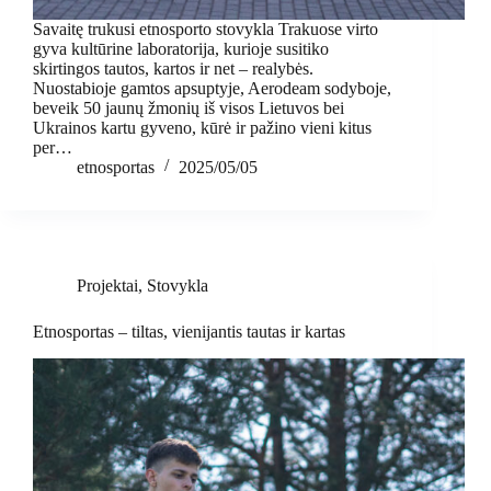
Savaitę trukusi etnosporto stovykla Trakuose virto
gyva kultūrine laboratorija, kurioje susitiko
skirtingos tautos, kartos ir net – realybės.
Nuostabioje gamtos apsuptyje, Aerodeam sodyboje,
beveik 50 jaunų žmonių iš visos Lietuvos bei
Ukrainos kartu gyveno, kūrė ir pažino vieni kitus
per…
etnosportas
2025/05/05
Projektai
,
Stovykla
Etnosportas – tiltas, vienijantis tautas ir kartas