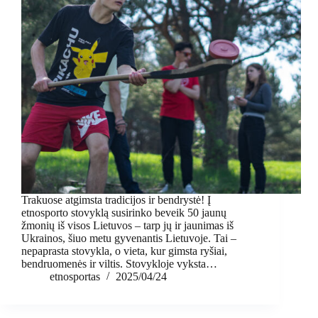
Trakuose atgimsta tradicijos ir bendrystė! Į
etnosporto stovyklą susirinko beveik 50 jaunų
žmonių iš visos Lietuvos – tarp jų ir jaunimas iš
Ukrainos, šiuo metu gyvenantis Lietuvoje. Tai –
nepaprasta stovykla, o vieta, kur gimsta ryšiai,
bendruomenės ir viltis. Stovykloje vyksta…
etnosportas
2025/04/24